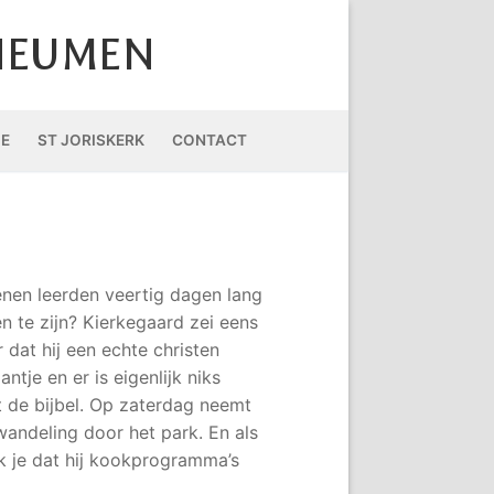
HEUMEN
IE
ST JORISKERK
CONTACT
enen leerden veertig dagen lang
n te zijn? Kierkegaard zei eens
r dat hij een echte christen
je en er is eigenlijk niks
it de bijbel. Op zaterdag neemt
wandeling door het park. En als
k je dat hij kookprogramma’s