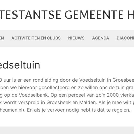
TESTANTSE GEMEENTE 
EN
ACTIVITEITEN EN CLUBS
NIEUWS
AGENDA
DIACON
edseltuin
0 uur is er een rondleiding door de Voedseltuin in Groesbee
en we hiervoor gecollecteerd en ze willen ons de tuin graag
ing op de Voedselbank. Op een perceel van zo’n 2000 vierk
wordt verspreid in Groesbeek en Malden. Als je mee wilt gaa
eumen.nl). En als je vervoer nodig hebt is dat te regelen.