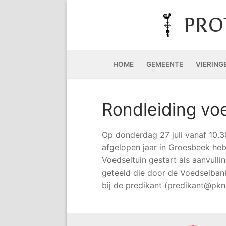
Doorgaan
naar
PRO
inhoud
HOME
GEMEENTE
VIERING
Rondleiding vo
Op donderdag 27 juli vanaf 10.3
afgelopen jaar in Groesbeek hebb
Voedseltuin gestart als aanvull
geteeld die door de Voedselbank 
bij de predikant (predikant@pknh